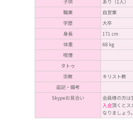
子供
あり（1人）
職業
自営業
学歴
大卒
身長
171 cm
体重
68 kg
喫煙
タトゥ
宗教
キリスト教
追記・備考
Skypeお見合い
会員様の方は
入会
頂くとス
なりましょう