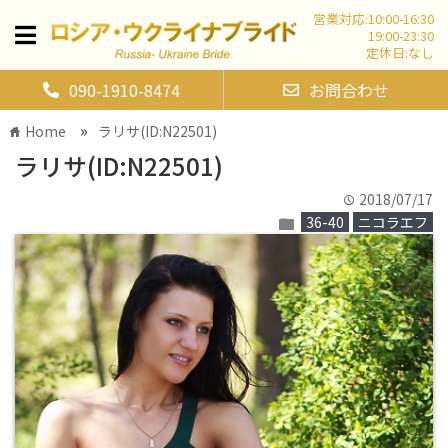
営業対応:10:00-16:30
19:00-23:30
定休日:なし
090-1910-8474
お問合わせ
»
Home
ラリサ(ID:N22501)
home
ラリサ(ID:N22501)
2018/07/17
time
36-40
ニコラエフ
folder