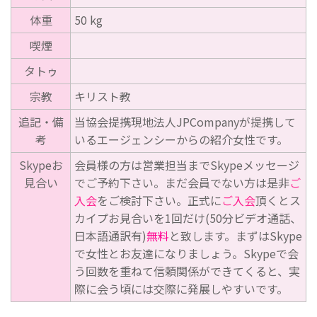
体重
50 kg
喫煙
タトゥ
宗教
キリスト教
追記・備
当協会提携現地法人JPCompanyが提携して
考
いるエージェンシーからの紹介女性です。
Skypeお
会員様の方は営業担当までSkypeメッセージ
見合い
でご予約下さい。まだ会員でない方は是非
ご
入会
をご検討下さい。正式に
ご入会
頂くとス
カイプお見合いを1回だけ(50分ビデオ通話、
日本語通訳有)
無料
と致します。まずはSkype
で女性とお友達になりましょう。Skypeで会
う回数を重ねて信頼関係ができてくると、実
際に会う頃には交際に発展しやすいです。