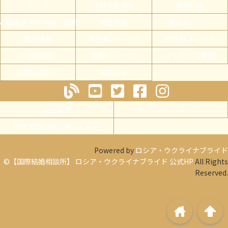
トップ
登録女性検索
費用料金
ご結婚までの手順・説明
成婚実績
運営あいさつ
婚活情報
男性用メルマガ
女性用メルマガ
入会前登録
募集フォーム
よくあるご質問
お問い合わせ
お知らせ
会社概要
プライバシーポリシー
特定商取引法に基づく表記
Powered by
ロシア・ウクライナブライド
©【国際結婚相談所】 ロシア・ウクライナブライド 公式HP
All Rights
Reserved.
home
arrowup