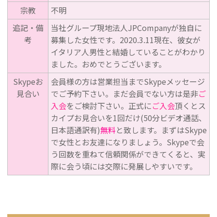
宗教
不明
追記・備
当社グループ現地法人JPCompanyが独自に
考
募集した女性です。2020.3.11現在、彼女が
イタリア人男性と結婚していることがわかり
ました。おめでとうございます。
Skypeお
会員様の方は営業担当までSkypeメッセージ
見合い
でご予約下さい。まだ会員でない方は是非
ご
入会
をご検討下さい。正式に
ご入会
頂くとス
カイプお見合いを1回だけ(50分ビデオ通話、
日本語通訳有)
無料
と致します。まずはSkype
で女性とお友達になりましょう。Skypeで会
う回数を重ねて信頼関係ができてくると、実
際に会う頃には交際に発展しやすいです。