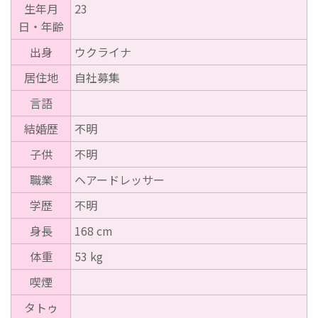
生年月
23
日・年齢
出身
ウクライナ
居住地
自社募集
言語
結婚歴
不明
子供
不明
職業
ヘアードレッサー
学歴
不明
身長
168 cm
体重
53 kg
喫煙
タトゥ