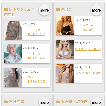
日本語OK or 国
未分類
more
more
内在住
2024/12/06
2025/02/20
エカテリーナ
(ID:SH99-2)
エレナ
(ID:PT250220)
2021/08/15
2024/03/27
オクサナ(ID:SH87-1)
オルガ
(ID:PT240327)
2021/07/14
2024/03/16
マリア(ID:N24079)
スベトラーナ
(ID:PT240316)
自社応募
退会済・紹介停
more
more