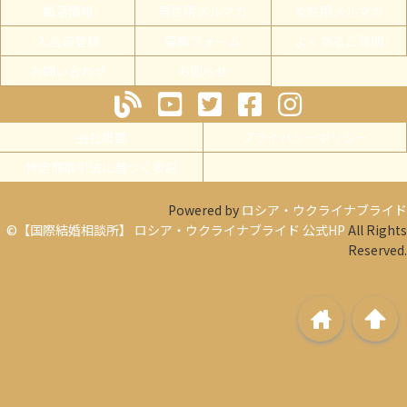
婚活情報
男性用メルマガ
女性用メルマガ
入会前登録
募集フォーム
よくあるご質問
お問い合わせ
お知らせ
会社概要
プライバシーポリシー
特定商取引法に基づく表記
Powered by
ロシア・ウクライナブライド
©【国際結婚相談所】 ロシア・ウクライナブライド 公式HP
All Rights
Reserved.
home
arrowup