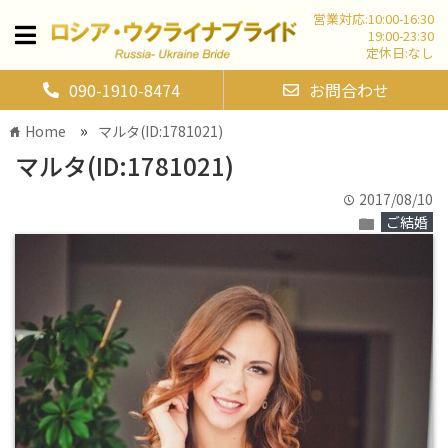
営業対応:10:00-16:30
19:00-23:30
定休日:なし
090-1910-8474
お問合わせ
»
Home
マルタ(ID:1781021)
home
マルタ(ID:1781021)
2017/08/10
time
ご結婚
folder