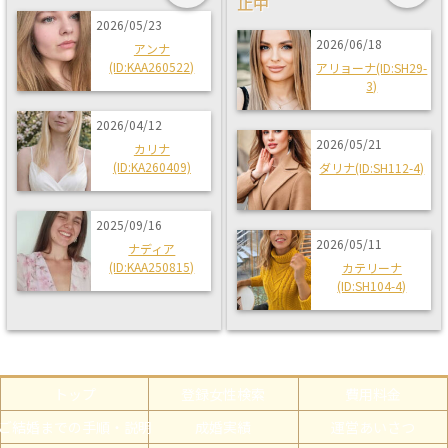
止中
2026/05/23
2026/06/18
アンナ
(ID:KAA260522)
アリョーナ(ID:SH29-
3)
2026/04/12
2026/05/21
カリナ
(ID:KA260409)
ダリナ(ID:SH112-4)
2025/09/16
2026/05/11
ナディア
(ID:KAA250815)
カテリーナ
(ID:SH104-4)
トップ
登録女性検索
費用料金
ご結婚までの手順・説明
成婚実績
運営あいさつ