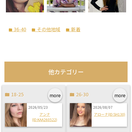
36-40
その他地域
新着
folder
folder
folder
他カテゴリー
18-25
26-30
more
more
2026/05/23
2026/08/07
アンナ
アローナ(ID:SH130)
(ID:KAA260522)