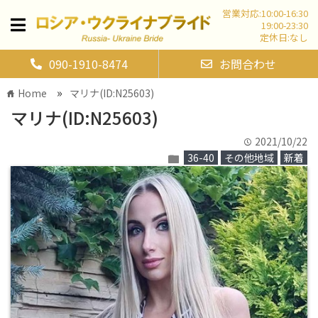
営業対応:10:00-16:30
19:00-23:30
定休日:なし
090-1910-8474
お問合わせ
»
Home
マリナ(ID:N25603)
home
マリナ(ID:N25603)
2021/10/22
time
36-40
その他地域
新着
folder