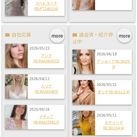
スベトラーナ
(ID:PT240316)
自社応募
退会済・紹介停
more
more
止中
2026/05/23
2026/06/18
アンナ
(ID:KAA260522)
アリョーナ(ID:SH29-
3)
2026/04/12
2026/05/21
カリナ
(ID:KA260409)
ダリナ(ID:SH112-4)
2025/09/16
2026/05/11
ナディア
(ID:KAA250815)
カテリーナ
(ID:SH104-4)