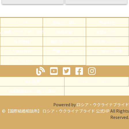
トップ
登録女性検索
費用料金
ご結婚までの手順・説明
成婚実績
運営あいさつ
婚活情報
男性用メルマガ
女性用メルマガ
入会前登録
募集フォーム
よくあるご質問
お問い合わせ
お知らせ
会社概要
プライバシーポリシー
特定商取引法に基づく表記
Powered by
ロシア・ウクライナブライド
©【国際結婚相談所】 ロシア・ウクライナブライド 公式HP
All Rights
Reserved.