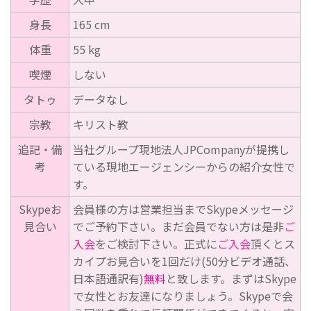
身長
165 cm
体重
55 kg
喫煙
しない
タトゥ
データなし
宗教
キリスト教
追記・備
当社グループ現地法人JPCompanyが提携し
考
ている現地エージェンシーからの紹介女性で
す。
Skypeお
会員様の方は営業担当までSkypeメッセージ
見合い
でご予約下さい。まだ会員でない方は是非
ご
入会
をご検討下さい。正式に
ご入会
頂くとス
カイプお見合いを1回だけ(50分ビデオ通話、
日本語通訳有)
無料
と致します。まずはSkype
で女性とお友達になりましょう。Skypeで会