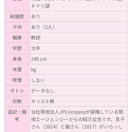
ドイツ語
結婚歴
あり
子供
あり（2人）
職業
教師
学歴
大卒
身長
166 cm
体重
kg
喫煙
しない
タトゥ
データなし
宗教
キリスト教
追記・備
当社現地法人JPCompanyが提携している現
考
地エージェンシーからの紹介女性です。息子
さん（2014）と娘さん（2017）がいらっし