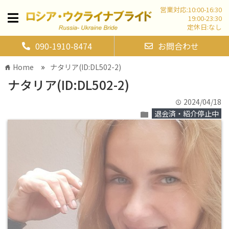
営業対応:10:00-16:30
19:00-23:30
定休日:なし
090-1910-8474
お問合わせ
»
Home
ナタリア(ID:DL502-2)
home
ナタリア(ID:DL502-2)
2024/04/18
time
退会済・紹介停止中
folder