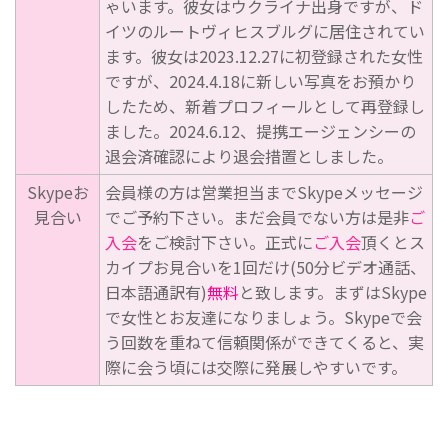
ゃいます。彼女はウクライナ出身ですが、ド
イツのルートヴィヒスブルグに居住されてい
ます。彼女は2023.12.27に初登録された女性
ですが、2024.4.18に新しい写真をお預かり
したため、新着プロフィールとして再登録し
ました。2024.6.12、提携エージェンシーの
退会済確認により退会措置としました。
Skypeお
会員様の方は営業担当までSkypeメッセージ
見合い
でご予約下さい。まだ会員でない方は是非
ご
入会
をご検討下さい。正式に
ご入会
頂くとス
カイプお見合いを1回だけ(50分ビデオ通話、
日本語通訳有)
無料
と致します。まずはSkype
で女性とお友達になりましょう。Skypeで会
う回数を重ねて信頼関係ができてくると、実
際に会う頃には交際に発展しやすいです。