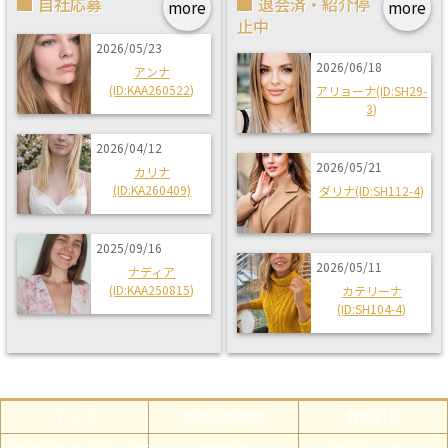
自社応募
退会済・紹介停
more
more
止中
2026/05/23
2026/06/18
アンナ
(ID:KAA260522)
アリョーナ(ID:SH29-
3)
2026/04/12
2026/05/21
カリナ
(ID:KA260409)
ダリナ(ID:SH112-4)
2025/09/16
2026/05/11
ナディア
(ID:KAA250815)
カテリーナ
(ID:SH104-4)
トップ
登録女性検索
費用料金