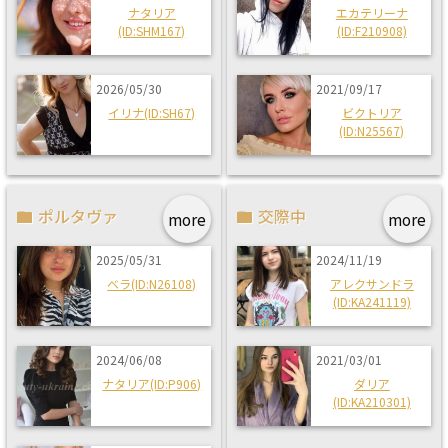
ナタリア
エカテリーナ
(ID:SHM167)
(ID:F210908)
2026/05/30
2021/09/17
イリナ(ID:SH67)
ビクトリア
(ID:N25567)
ポルタヴァ
交際中
more
more
2025/05/31
2024/11/19
ベラ(ID:N26108)
アレクサンドラ
(ID:KA241119)
2024/06/08
2021/03/01
ナタリア(ID:P906)
ダリア
(ID:KA210301)