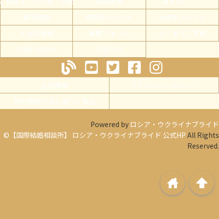
ご結婚までの手順・説明
成婚実績
運営あいさつ
婚活情報
男性用メルマガ
女性用メルマガ
入会前登録
募集フォーム
よくあるご質問
お問い合わせ
お知らせ
会社概要
プライバシーポリシー
特定商取引法に基づく表記
Powered by
ロシア・ウクライナブライド
©【国際結婚相談所】 ロシア・ウクライナブライド 公式HP
All Rights
Reserved.
home
arrowup