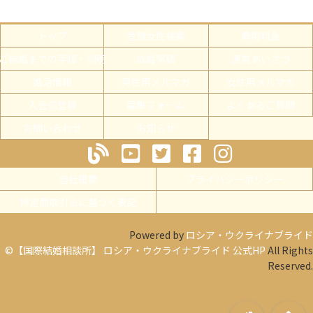
トップ
登録女性検索
費用料金
ご結婚までの手順・説明
成婚実績
運営あいさつ
婚活情報
男性用メルマガ
女性用メルマガ
入会前登録
募集フォーム
よくあるご質問
お問い合わせ
お知らせ
会社概要
プライバシーポリシー
特定商取引法に基づく表記
Powered by
ロシア・ウクライナブライド
©【国際結婚相談所】 ロシア・ウクライナブライド 公式HP
All Rights
Reserved.