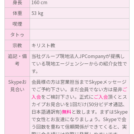
身長
160 cm
体重
53 kg
喫煙
タトゥ
宗教
キリスト教
追記・備
当社グループ現地法人JPCompanyが提携し
考
ている現地エージェンシーからの紹介女性で
す。
Skypeお
会員様の方は営業担当までSkypeメッセージ
見合い
でご予約下さい。まだ会員でない方は是非
ご
入会
をご検討下さい。正式に
ご入会
頂くとス
カイプお見合いを1回だけ(50分ビデオ通話、
日本語通訳有)
無料
と致します。まずはSkype
で女性とお友達になりましょう。Skypeで会
う回数を重ねて信頼関係ができてくると、実