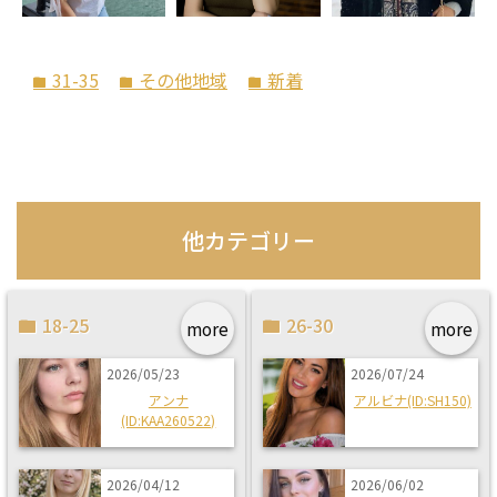
31-35
その他地域
新着
folder
folder
folder
他カテゴリー
18-25
26-30
more
more
2026/05/23
2026/07/24
アンナ
アルビナ(ID:SH150)
(ID:KAA260522)
2026/04/12
2026/06/02