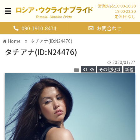
営業対応:10:00-16:30
19:00-23:30
定休日:なし
090-1910-8474
お問合わせ
»
Home
タチアナ(ID:N24476)
home
タチアナ(ID:N24476)
2020/01/27
time
31-35
その他地域
新着
folder