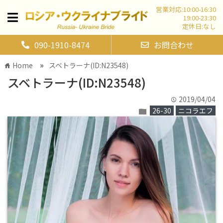
営業対応:10:00-16:30
19:00-23:30
定休日:なし
090-1910-8474
お問合わせ
»
Home
スベトラーナ(ID:N23548)
home
スベトラーナ(ID:N23548)
2019/04/04
time
26-30
ニコラエフ
folder