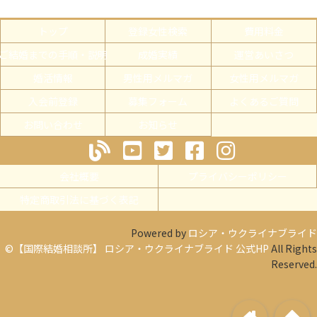
トップ
登録女性検索
費用料金
ご結婚までの手順・説明
成婚実績
運営あいさつ
婚活情報
男性用メルマガ
女性用メルマガ
入会前登録
募集フォーム
よくあるご質問
お問い合わせ
お知らせ
会社概要
プライバシーポリシー
特定商取引法に基づく表記
Powered by
ロシア・ウクライナブライド
©【国際結婚相談所】 ロシア・ウクライナブライド 公式HP
All Rights
Reserved.