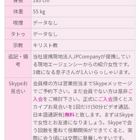
体重
55 kg
喫煙
データなし
タトゥ
データなし
宗教
キリスト教
追記・備
当社提携現地法人JPCompanyが提携してい
考
る現地エージェンシーからの紹介女性です。
3歳になる息子さんが1人いらっしゃいます。
Skypeお
会員様の方は営業担当までSkypeメッセージ
見合い
でご予約下さい。まだ会員でない方は是非
ご
入会
をご検討下さい。正式に
ご入会
頂くとス
カイプお見合いを1回だけ(50分ビデオ通話、
日本語通訳有)
無料
と致します。まずはSkype
で女性とお友達になりましょう。Skypeで会
う回数を重ねて信頼関係ができてくると、実
際に会う頃には交際に発展しやすいです。