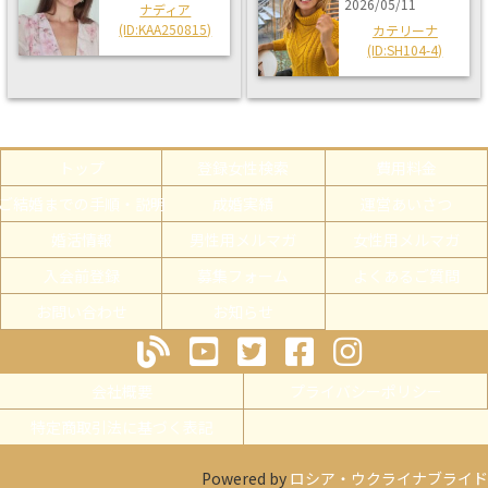
2026/05/11
ナディア
(ID:KAA250815)
カテリーナ
(ID:SH104-4)
トップ
登録女性検索
費用料金
ご結婚までの手順・説明
成婚実績
運営あいさつ
婚活情報
男性用メルマガ
女性用メルマガ
入会前登録
募集フォーム
よくあるご質問
お問い合わせ
お知らせ
会社概要
プライバシーポリシー
特定商取引法に基づく表記
Powered by
ロシア・ウクライナブライド