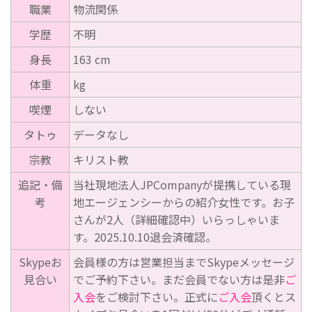
職業
物流関係
学歴
不明
身長
163 cm
体重
kg
喫煙
しない
タトゥ
データなし
宗教
キリスト教
追記・備
当社現地法人JPCompanyが提携している現
考
地エージェンシーからの紹介女性です。お子
さんが2人（詳細確認中）いらっしゃいま
す。2025.10.10退会済確認。
Skypeお
会員様の方は営業担当までSkypeメッセージ
見合い
でご予約下さい。まだ会員でない方は是非
ご
入会
をご検討下さい。正式に
ご入会
頂くとス