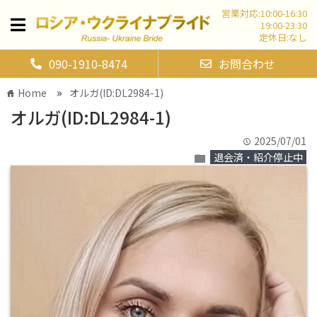
営業対応:10:00-16:30
19:00-23:30
定休日:なし
090-1910-8474
お問合わせ
»
Home
オルガ(ID:DL2984-1)
home
オルガ(ID:DL2984-1)
2025/07/01
time
退会済・紹介停止中
folder