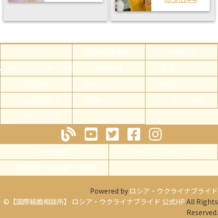
トップ
登録女性検索
費用料金
ご結婚までの手順・説明
成婚実績
運営あいさつ
婚活情報
男性用メルマガ
女性用メルマガ
入会前登録
募集フォーム
よくあるご質問
お問い合わせ
お知らせ
会社概要
プライバシーポリシー
特定商取引法に基づく表記
Powered by
ロシア・ウクライナブライド
©【国際結婚相談所】 ロシア・ウクライナブライド 公式HP
All Rights
Reserved.