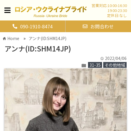
営業対応:10:00-16:30
19:00-23:30
定休日:なし
090-1910-8474
お問合わせ
»
Home
アンナ(ID:SHM14JP)
home
アンナ(ID:SHM14JP)
2022/04/06
time
31-35
その他地域
folder