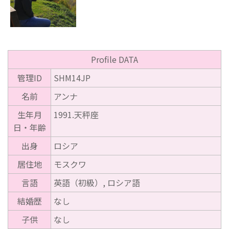
Profile DATA
管理ID
SHM14JP
名前
アンナ
生年月
1991.天秤座
日・年齢
出身
ロシア
居住地
モスクワ
言語
英語（初級）, ロシア語
結婚歴
なし
子供
なし