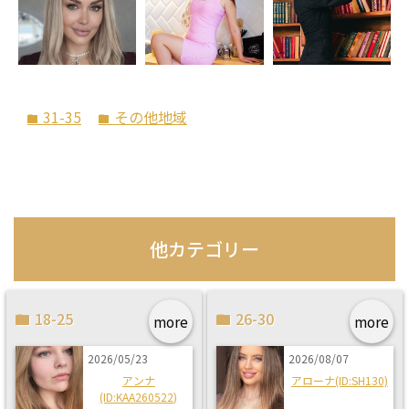
31-35
その他地域
folder
folder
他カテゴリー
18-25
26-30
more
more
2026/05/23
2026/08/07
アンナ
アローナ(ID:SH130)
(ID:KAA260522)