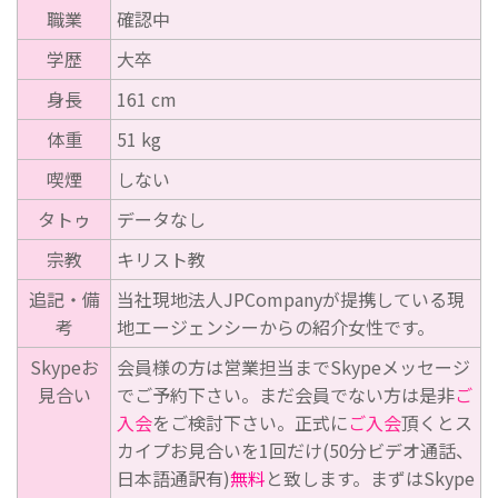
職業
確認中
学歴
大卒
身長
161 cm
体重
51 kg
喫煙
しない
タトゥ
データなし
宗教
キリスト教
追記・備
当社現地法人JPCompanyが提携している現
考
地エージェンシーからの紹介女性です。
Skypeお
会員様の方は営業担当までSkypeメッセージ
見合い
でご予約下さい。まだ会員でない方は是非
ご
入会
をご検討下さい。正式に
ご入会
頂くとス
カイプお見合いを1回だけ(50分ビデオ通話、
日本語通訳有)
無料
と致します。まずはSkype