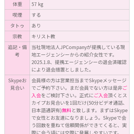
体重
57 kg
喫煙
する
タトゥ
あり
宗教
キリスト教
追記・備
当社現地法人JPCompanyが提携している現
考
地エージェンシーからの紹介女性です。
2025.1.8、提携エージェンシーの退会済確認
により退会措置としました。
Skypeお
会員様の方は営業担当までSkypeメッセージ
見合い
でご予約下さい。まだ会員でない方は是非
ご
入会
をご検討下さい。正式に
ご入会
頂くとス
カイプお見合いを1回だけ(50分ビデオ通話、
日本語通訳有)
無料
と致します。まずはSkype
で女性とお友達になりましょう。Skypeで会
う回数を重ねて信頼関係ができてくると、実
際に会う頃には交際に発展しやすいです。