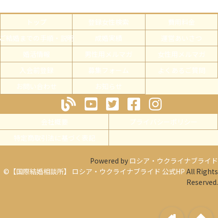
トップ
登録女性検索
費用料金
ご結婚までの手順・説明
成婚実績
運営あいさつ
婚活情報
男性用メルマガ
女性用メルマガ
入会前登録
募集フォーム
よくあるご質問
お問い合わせ
お知らせ
会社概要
プライバシーポリシー
特定商取引法に基づく表記
Powered by
ロシア・ウクライナブライド
©【国際結婚相談所】 ロシア・ウクライナブライド 公式HP
All Rights
Reserved.