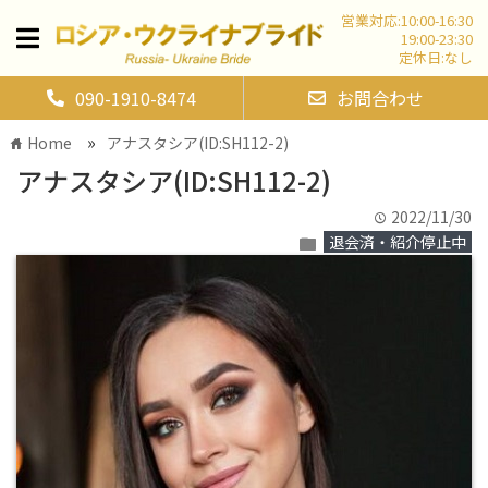
営業対応:10:00-16:30
19:00-23:30
定休日:なし
090-1910-8474
お問合わせ
»
Home
アナスタシア(ID:SH112-2)
home
アナスタシア(ID:SH112-2)
2022/11/30
time
退会済・紹介停止中
folder