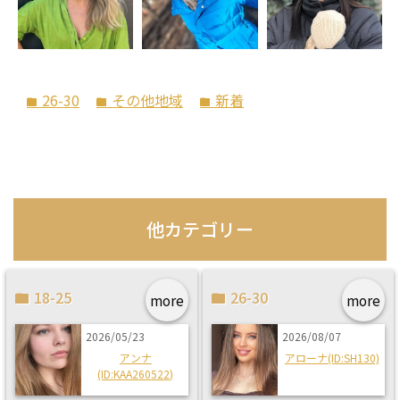
26-30
その他地域
新着
folder
folder
folder
他カテゴリー
18-25
26-30
more
more
2026/05/23
2026/08/07
アンナ
アローナ(ID:SH130)
(ID:KAA260522)