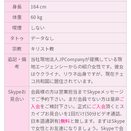
身長
164 cm
体重
60 kg
喫煙
しない
タトゥ
データなし
宗教
キリスト教
追記・備
当社現地法人JPCompanyが提携している現
考
地エージェンシーからの紹介女性です。彼女
はウクライナ、リウネ出身ですが、現在チェ
コ共和国に居住されています。
Skypeお
会員様の方は営業担当までSkypeメッセージ
見合い
でご予約下さい。まだ会員でない方は是非
ご
入会
をご検討下さい。正式に
ご入会
頂くとス
カイプお見合いを1回だけ(50分ビデオ通話、
日本語通訳有)
無料
と致します。まずはSkype
で女性とお友達になりましょう。Skypeで会