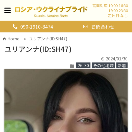
営業対応:10:00-16:30
19:00-23:30
定休日:なし
090-1910-8474
お問合わせ
»
Home
ユリアンナ(ID:SH47)
home
ユリアンナ(ID:SH47)
2024/01/30
time
26-30
その他地域
新着
folder