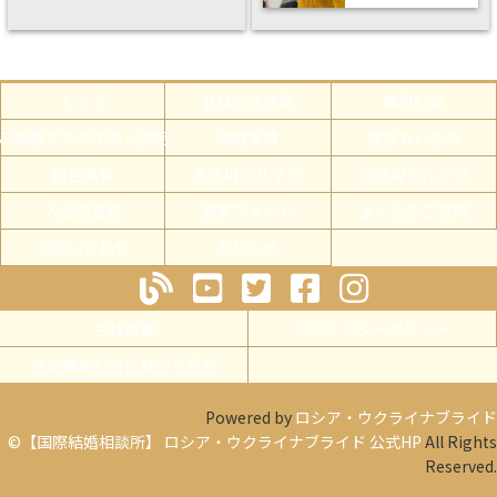
トップ
登録女性検索
費用料金
ご結婚までの手順・説明
成婚実績
運営あいさつ
婚活情報
男性用メルマガ
女性用メルマガ
入会前登録
募集フォーム
よくあるご質問
お問い合わせ
お知らせ
会社概要
プライバシーポリシー
特定商取引法に基づく表記
Powered by
ロシア・ウクライナブライド
©【国際結婚相談所】 ロシア・ウクライナブライド 公式HP
All Rights
Reserved.