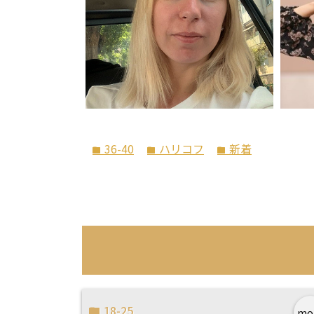
36-40
ハリコフ
新着
folder
folder
folder
18-25
mo