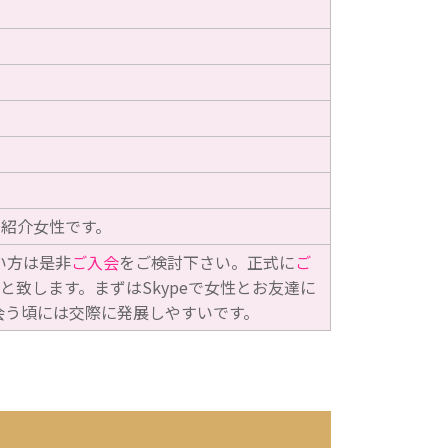
の紹介女性です。
い方は是非
ご入会
をご検討下さい。正式に
ご
と致します。まずはSkypeで女性とお友達に
会う頃には交際に発展しやすいです。