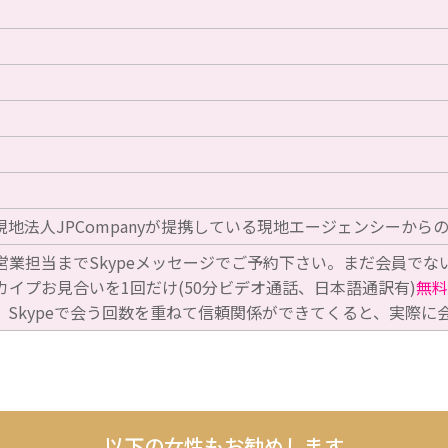
地法人JPCompanyが提携している現地エージェンシーから
営業担当までSkypeメッセージでご予約下さい。まだ会員でな
カイプお見合いを1回だけ(50分ビデオ通話、日本語通訳有)
無料
。Skypeで会う回数を重ねて信頼関係ができてくると、実際に
以下の女性もお勧めします