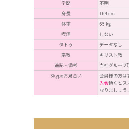
学歴
不明
身長
169 cm
体重
65 kg
喫煙
しない
タトゥ
データなし
宗教
キリスト教
追記・備考
当社グループ現
Skypeお見合い
会員様の方は
入会
頂くとス
なりましょう