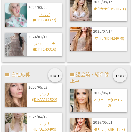
2021/08/15
2024/03/27
オクサナ(ID:SH87-1)
オルガ
(ID:PT240327)
2021/07/14
2024/03/16
マリア(ID:N24079)
スベトラーナ
(ID:PT240316)
自社応募
退会済・紹介停
more
more
止中
2026/05/23
2026/06/18
アンナ
(ID:KAA260522)
アリョーナ(ID:SH29-
3)
2026/04/12
2026/05/21
カリナ
(ID:KA260409)
ダリナ(ID:SH112-4)