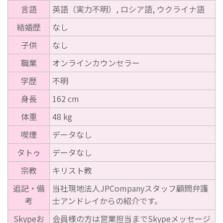
言語
英語（実力不明）, ロシア語, ウクライナ語
結婚歴
なし
子供
なし
職業
オンラインカウンセラー
学歴
不明
身長
162 cm
体重
48 kg
喫煙
データなし
タトゥ
データなし
宗教
キリスト教
追記・備
当社現地法人JPCompanyスタッフ顧問弁護
考
士アンドレイからの紹介です。
Skypeお
会員様の方は営業担当までSkypeメッセージ