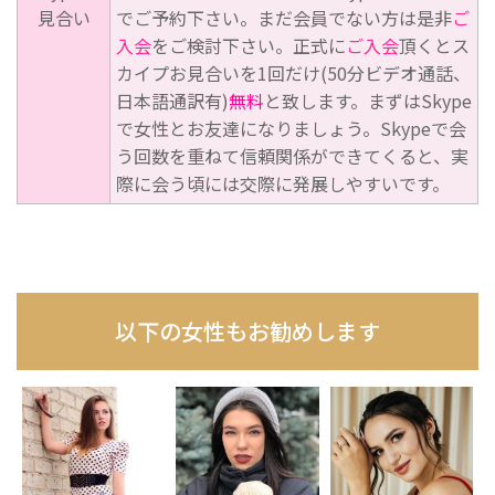
見合い
でご予約下さい。まだ会員でない方は是非
ご
入会
をご検討下さい。正式に
ご入会
頂くとス
カイプお見合いを1回だけ(50分ビデオ通話、
日本語通訳有)
無料
と致します。まずはSkype
で女性とお友達になりましょう。Skypeで会
う回数を重ねて信頼関係ができてくると、実
際に会う頃には交際に発展しやすいです。
以下の女性もお勧めします