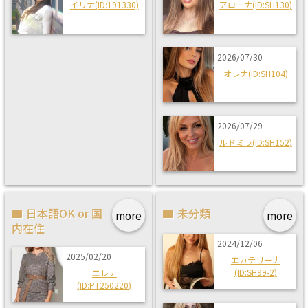
イリナ(ID:191330)
アローナ(ID:SH130)
2026/07/30
オレナ(ID:SH104)
2026/07/29
ルドミラ(ID:SH152)
日本語OK or 国
未分類
more
more
内在住
2024/12/06
2025/02/20
エカテリーナ
(ID:SH99-2)
エレナ
(ID:PT250220)