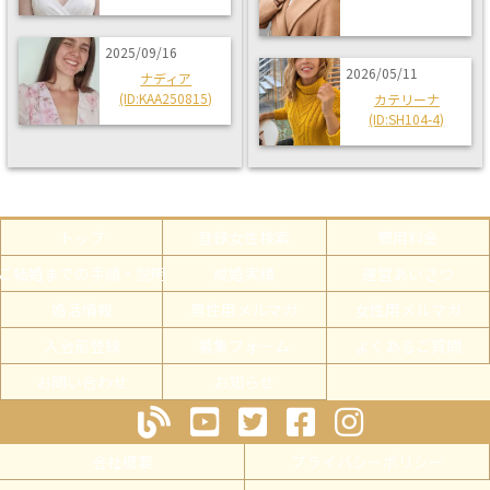
2025/09/16
2026/05/11
ナディア
(ID:KAA250815)
カテリーナ
(ID:SH104-4)
トップ
登録女性検索
費用料金
ご結婚までの手順・説明
成婚実績
運営あいさつ
婚活情報
男性用メルマガ
女性用メルマガ
入会前登録
募集フォーム
よくあるご質問
お問い合わせ
お知らせ
会社概要
プライバシーポリシー