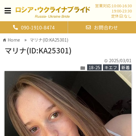
営業対応:10:00-16:30
19:00-23:30
定休日:なし
090-1910-8474
お問合わせ
»
Home
マリナ(ID:KA25301)
home
マリナ(ID:KA25301)
2025/03/01
time
18-25
キエフ
新着
folder