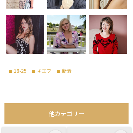
18-25
キエフ
新着
folder
folder
folder
他カテゴリー