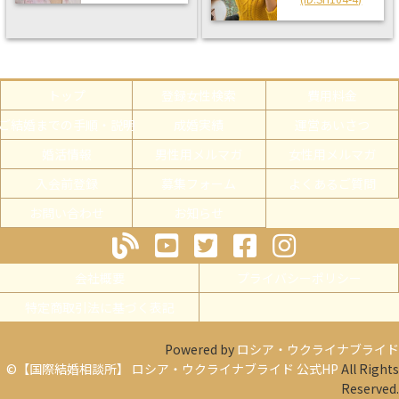
トップ
登録女性検索
費用料金
ご結婚までの手順・説明
成婚実績
運営あいさつ
婚活情報
男性用メルマガ
女性用メルマガ
入会前登録
募集フォーム
よくあるご質問
お問い合わせ
お知らせ
会社概要
プライバシーポリシー
特定商取引法に基づく表記
Powered by
ロシア・ウクライナブライド
©【国際結婚相談所】 ロシア・ウクライナブライド 公式HP
All Rights
Reserved.