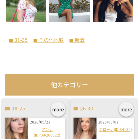
31-35
その他地域
新着
folder
folder
folder
他カテゴリー
18-25
26-30
more
more
2026/05/23
2026/08/07
アンナ
アローナ(ID:SH130)
(ID:KAA260522)