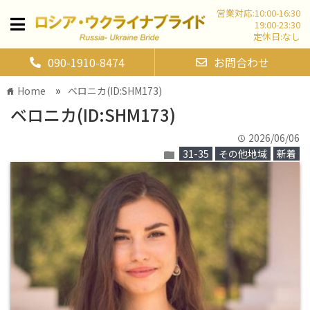
営業対応:10:00-16:30
19:00-23:30
定休日:なし
090-1910-8474
お問合わせ
»
Home
ベロニカ(ID:SHM173)
home
ベロニカ(ID:SHM173)
2026/06/06
time
31-35
その他地域
新着
folder