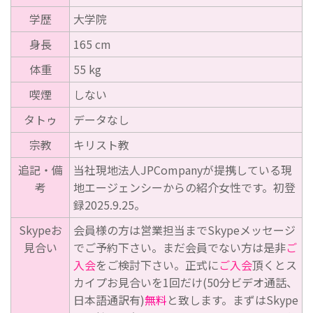
学歴
大学院
身長
165 cm
体重
55 kg
喫煙
しない
タトゥ
データなし
宗教
キリスト教
追記・備
当社現地法人JPCompanyが提携している現
考
地エージェンシーからの紹介女性です。初登
録2025.9.25。
Skypeお
会員様の方は営業担当までSkypeメッセージ
見合い
でご予約下さい。まだ会員でない方は是非
ご
入会
をご検討下さい。正式に
ご入会
頂くとス
カイプお見合いを1回だけ(50分ビデオ通話、
日本語通訳有)
無料
と致します。まずはSkype