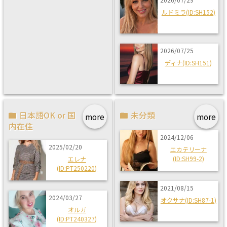
ルドミラ(ID:SH152)
2026/07/25
ディナ(ID:SH151)
日本語OK or 国
未分類
more
more
内在住
2024/12/06
2025/02/20
エカテリーナ
(ID:SH99-2)
エレナ
(ID:PT250220)
2021/08/15
2024/03/27
オクサナ(ID:SH87-1)
オルガ
(ID:PT240327)