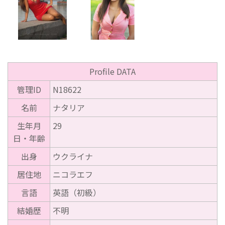
Profile DATA
管理ID
N18622
名前
ナタリア
生年月
29
日・年齢
出身
ウクライナ
居住地
ニコラエフ
言語
英語（初級）
結婚歴
不明