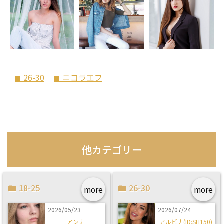
26-30
ニコラエフ
folder
folder
他カテゴリー
18-25
26-30
more
more
2026/05/23
2026/07/24
アンナ
アルビナ(ID:SH150)