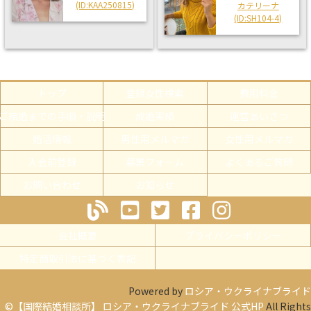
(ID:KAA250815)
カテリーナ
(ID:SH104-4)
トップ
登録女性検索
費用料金
ご結婚までの手順・説明
成婚実績
運営あいさつ
婚活情報
男性用メルマガ
女性用メルマガ
入会前登録
募集フォーム
よくあるご質問
お問い合わせ
お知らせ
会社概要
プライバシーポリシー
特定商取引法に基づく表記
Powered by
ロシア・ウクライナブライド
©【国際結婚相談所】 ロシア・ウクライナブライド 公式HP
All Rights