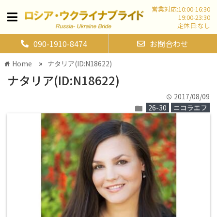
営業対応:10:00-16:30
19:00-23:30
定休日:なし
090-1910-8474
お問合わせ
»
Home
ナタリア(ID:N18622)
home
ナタリア(ID:N18622)
2017/08/09
time
26-30
ニコラエフ
folder