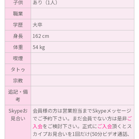
子供
あり（1人）
職業
学歴
大卒
身長
162 cm
体重
54 kg
喫煙
タトゥ
宗教
追記・備
考
Skypeお
会員様の方は営業担当までSkypeメッセージ
見合い
でご予約下さい。まだ会員でない方は是非
ご
入会
をご検討下さい。正式に
ご入会
頂くとス
カイプお見合いを1回だけ(50分ビデオ通話、