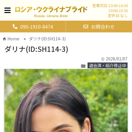
営業対応:10:00-16:30
19:00-23:30
定休日:なし
090-1910-8474
お問合わせ
»
Home
ダリナ(ID:SH114-3)
home
ダリナ(ID:SH114-3)
2026/01/07
time
退会済・紹介停止中
folder