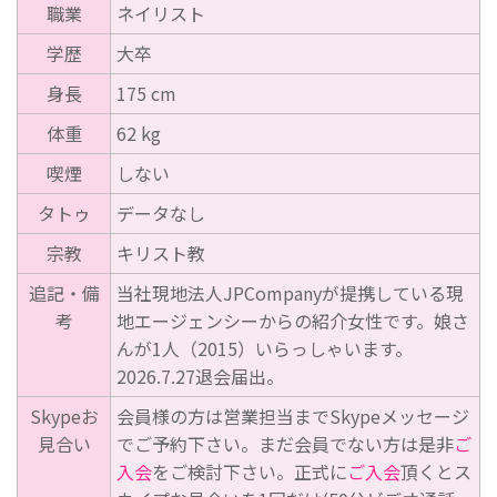
職業
ネイリスト
学歴
大卒
身長
175 cm
体重
62 kg
喫煙
しない
タトゥ
データなし
宗教
キリスト教
追記・備
当社現地法人JPCompanyが提携している現
考
地エージェンシーからの紹介女性です。娘さ
んが1人（2015）いらっしゃいます。
2026.7.27退会届出。
Skypeお
会員様の方は営業担当までSkypeメッセージ
見合い
でご予約下さい。まだ会員でない方は是非
ご
入会
をご検討下さい。正式に
ご入会
頂くとス