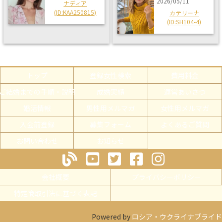
2026/05/11
ナディア
(ID:KAA250815)
カテリーナ
(ID:SH104-4)
トップ
登録女性検索
費用料金
ご結婚までの手順・説明
成婚実績
運営あいさつ
婚活情報
男性用メルマガ
女性用メルマガ
入会前登録
募集フォーム
よくあるご質問
お問い合わせ
お知らせ
会社概要
プライバシーポリシー
特定商取引法に基づく表記
Powered by
ロシア・ウクライナブライド