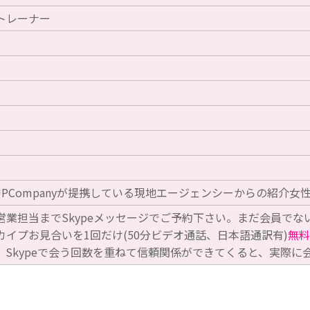
トレーナー
PCompanyが提携している現地エージェンシーからの紹介女
営業担当までSkypeメッセージでご予約下さい。まだ会員でな
カイプお見合いを1回だけ(50分ビデオ通話、日本語通訳有)
無料
。Skypeで会う回数を重ねて信頼関係ができてくると、実際に