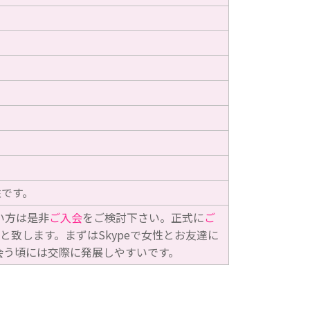
性です。
い方は是非
ご入会
をご検討下さい。正式に
ご
と致します。まずはSkypeで女性とお友達に
会う頃には交際に発展しやすいです。