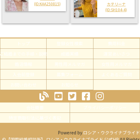
(ID:KAA250815)
カテリーナ
(ID:SH104-4)
トップ
登録女性検索
費用料金
ご結婚までの手順・説明
成婚実績
運営あいさつ
婚活情報
男性用メルマガ
女性用メルマガ
入会前登録
募集フォーム
よくあるご質問
お問い合わせ
お知らせ
会社概要
プライバシーポリシー
特定商取引法に基づく表記
Powered by
ロシア・ウクライナブライド
©【国際結婚相談所】 ロシア・ウクライナブライド 公式HP
All Rights