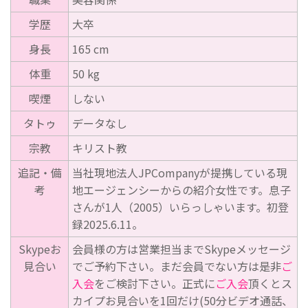
学歴
大卒
身長
165 cm
体重
50 kg
喫煙
しない
タトゥ
データなし
宗教
キリスト教
追記・備
当社現地法人JPCompanyが提携している現
考
地エージェンシーからの紹介女性です。息子
さんが1人（2005）いらっしゃいます。初登
録2025.6.11。
Skypeお
会員様の方は営業担当までSkypeメッセージ
見合い
でご予約下さい。まだ会員でない方は是非
ご
入会
をご検討下さい。正式に
ご入会
頂くとス
カイプお見合いを1回だけ(50分ビデオ通話、