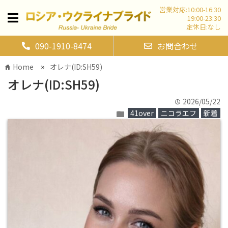
営業対応:10:00-16:30
19:00-23:30
定休日:なし
090-1910-8474
お問合わせ
»
Home
オレナ(ID:SH59)
home
オレナ(ID:SH59)
2026/05/22
time
41over
ニコラエフ
新着
folder