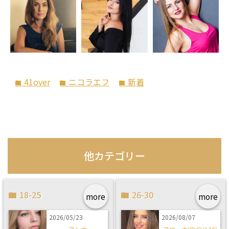
41over
ニコラエフ
新着
folder
folder
folder
他カテゴリー
18-25
26-30
more
more
2026/05/23
2026/08/07