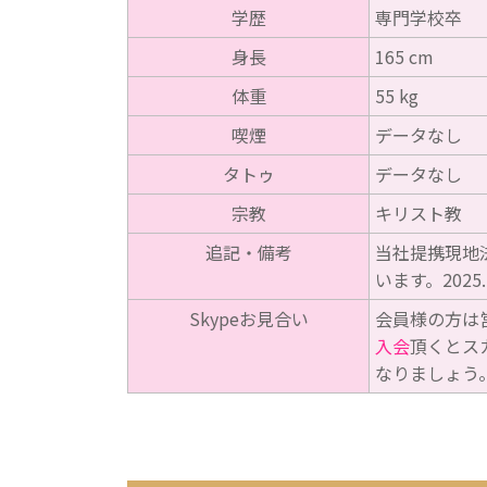
学歴
専門学校卒
身長
165 cm
体重
55 kg
喫煙
データなし
タトゥ
データなし
宗教
キリスト教
追記・備考
当社提携現地法
います。20
Skypeお見合い
会員様の方は
入会
頂くとス
なりましょう