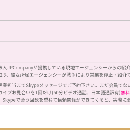
人JPCompanyが提携している現地エージェンシーからの紹介
25.2.3、彼女所属エージェンシーが戦争により営業を停止・紹
営業担当までSkypeメッセージでご予約下さい。まだ会員でな
カイプお見合いを1回だけ(50分ビデオ通話、日本語通訳有)
無料
。Skypeで会う回数を重ねて信頼関係ができてくると、実際に