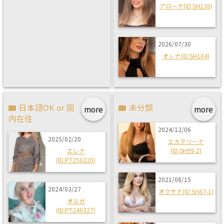
アローナ(ID:SH130)
2026/07/30
オレナ(ID:SH104)
日本語OK or 国
未分類
more
more
内在住
2024/12/06
2025/02/20
エカテリーナ
(ID:SH99-2)
エレナ
(ID:PT250220)
2021/08/15
2024/03/27
オクサナ(ID:SH87-1)
オルガ
(ID:PT240327)