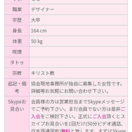
職業
デザイナー
学歴
大卒
身長
164 cm
体重
50 kg
喫煙
タトゥ
宗教
キリスト教
追記・備
協会現地事務所が独自に募集した女性です。
考
詳細等お気軽にお問い合わせ下さい。
Skypeお
会員様の方は営業担当までSkypeメッセージ
見合い
でご予約下さい。まだ会員でない方は是非
ご
入会
をご検討下さい。正式に
ご入会
頂くとス
カイプお見合いを1回だけ(50分ビデオ通話、
日本語通訳有)
無料
と致します。まずはSkype