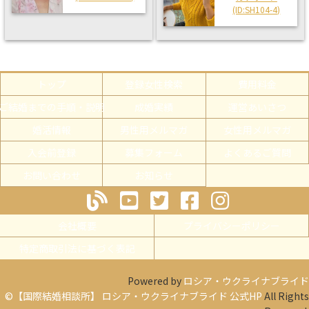
(ID:SH104-4)
トップ
登録女性検索
費用料金
ご結婚までの手順・説明
成婚実績
運営あいさつ
婚活情報
男性用メルマガ
女性用メルマガ
入会前登録
募集フォーム
よくあるご質問
お問い合わせ
お知らせ
会社概要
プライバシーポリシー
特定商取引法に基づく表記
Powered by
ロシア・ウクライナブライド
©【国際結婚相談所】 ロシア・ウクライナブライド 公式HP
All Rights