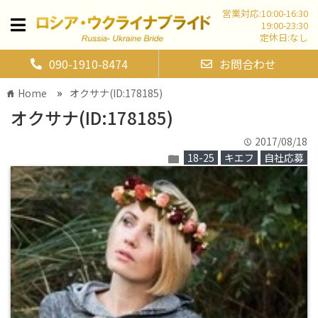
営業対応:10:00-16:30
19:00-23:30
定休日:なし
090-1910-8474
お問合わせ
»
Home
オクサナ(ID:178185)
home
オクサナ(ID:178185)
2017/08/18
time
18-25
キエフ
自社応募
folder