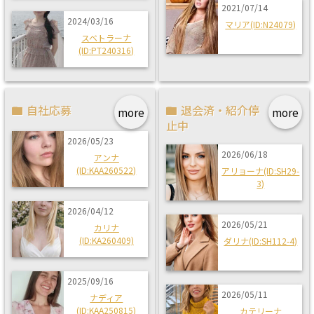
2021/07/14
2024/03/16
マリア(ID:N24079)
スベトラーナ
(ID:PT240316)
自社応募
退会済・紹介停
more
more
止中
2026/05/23
2026/06/18
アンナ
(ID:KAA260522)
アリョーナ(ID:SH29-
3)
2026/04/12
2026/05/21
カリナ
(ID:KA260409)
ダリナ(ID:SH112-4)
2025/09/16
2026/05/11
ナディア
(ID:KAA250815)
カテリーナ