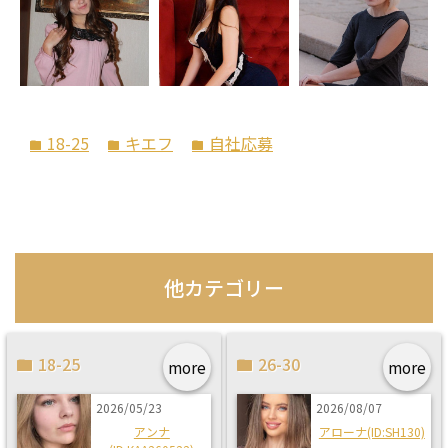
18-25
キエフ
自社応募
folder
folder
folder
他カテゴリー
18-25
26-30
more
more
2026/05/23
2026/08/07
アンナ
アローナ(ID:SH130)