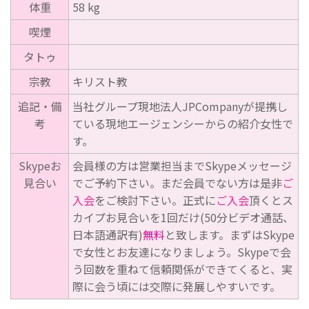
体重
58 kg
喫煙
タトゥ
宗教
キリスト教
追記・備
当社グループ現地法人JPCompanyが提携し
考
ている現地エージェンシーからの紹介女性で
す。
Skypeお
会員様の方は営業担当までSkypeメッセージ
見合い
でご予約下さい。まだ会員でない方は是非
ご
入会
をご検討下さい。正式に
ご入会
頂くとス
カイプお見合いを1回だけ(50分ビデオ通話、
日本語通訳有)
無料
と致します。まずはSkype
で女性とお友達になりましょう。Skypeで会
う回数を重ねて信頼関係ができてくると、実
際に会う頃には交際に発展しやすいです。