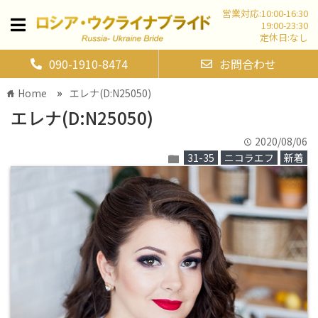
営業対応:10:00-16:30
19:00-23:30
定休日:なし
090-1910-8474
お問合わせ
»
Home
エレナ(D:N25050)
home
エレナ(D:N25050)
2020/08/06
time
31-35
ニコラエフ
新着
folder