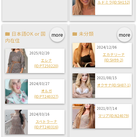
ルドミラ(ID:SH152)
日本語OK or 国
未分類
more
more
内在住
2024/12/06
2025/02/20
エカテリーナ
(ID:SH99-2)
エレナ
(ID:PT250220)
2021/08/15
2024/03/27
オクサナ(ID:SH87-1)
オルガ
(ID:PT240327)
2021/07/14
2024/03/16
マリア(ID:N24079)
スベトラーナ
(ID:PT240316)