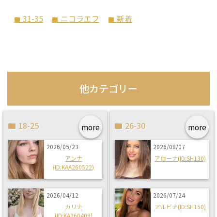
31-35
ニコラエフ
新着
folder
folder
folder
他カテゴリー
18-25
26-30
more
more
2026/05/23
2026/08/07
アンナ
アローナ(ID:SH130)
(ID:KAA260522)
2026/04/12
2026/07/24
カリナ
アルビナ(ID:SH150)
(ID:KA260409)