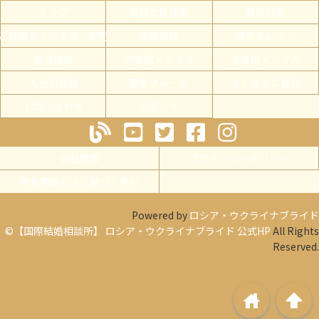
トップ
登録女性検索
費用料金
ご結婚までの手順・説明
成婚実績
運営あいさつ
婚活情報
男性用メルマガ
女性用メルマガ
入会前登録
募集フォーム
よくあるご質問
お問い合わせ
お知らせ
会社概要
プライバシーポリシー
特定商取引法に基づく表記
Powered by
ロシア・ウクライナブライド
©【国際結婚相談所】 ロシア・ウクライナブライド 公式HP
All Rights
Reserved.
home
arrowup