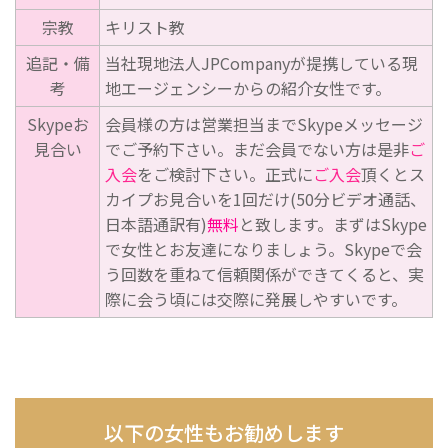
宗教
キリスト教
追記・備
当社現地法人JPCompanyが提携している現
考
地エージェンシーからの紹介女性です。
Skypeお
会員様の方は営業担当までSkypeメッセージ
見合い
でご予約下さい。まだ会員でない方は是非
ご
入会
をご検討下さい。正式に
ご入会
頂くとス
カイプお見合いを1回だけ(50分ビデオ通話、
日本語通訳有)
無料
と致します。まずはSkype
で女性とお友達になりましょう。Skypeで会
う回数を重ねて信頼関係ができてくると、実
際に会う頃には交際に発展しやすいです。
以下の女性もお勧めします