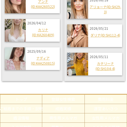
アンナ
(ID:KAA260522)
アリョーナ(ID:SH29-
3)
2026/04/12
2026/05/21
カリナ
(ID:KA260409)
ダリナ(ID:SH112-4)
2025/09/16
2026/05/11
ナディア
(ID:KAA250815)
カテリーナ
(ID:SH104-4)
トップ
登録女性検索
費用料金
ご結婚までの手順・説明
成婚実績
運営あいさつ
婚活情報
男性用メルマガ
女性用メルマガ