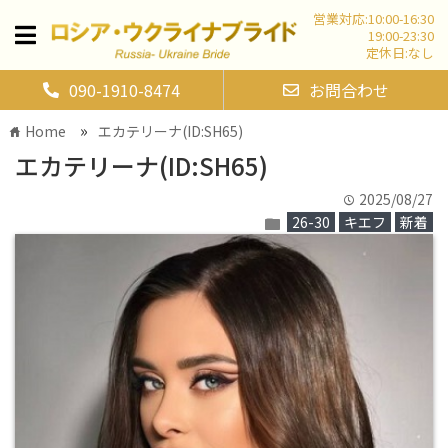
営業対応:10:00-16:30
19:00-23:30
定休日:なし
090-1910-8474
お問合わせ
»
Home
エカテリーナ(ID:SH65)
home
エカテリーナ(ID:SH65)
2025/08/27
time
26-30
キエフ
新着
folder