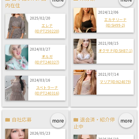
内在住
2024/12/06
2025/02/20
エカテリーナ
(ID:SH99-2)
エレナ
(ID:PT250220)
2021/08/15
2024/03/27
オクサナ(ID:SH87-1)
オルガ
(ID:PT240327)
2021/07/14
2024/03/16
マリア(ID:N24079)
スベトラーナ
(ID:PT240316)
自社応募
退会済・紹介停
more
more
止中
2026/05/23
2026/06/18