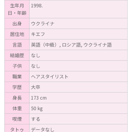
生年月
1998.
日・年齢
出身
ウクライナ
居住地
キエフ
言語
英語（中級）, ロシア語, ウクライナ語
結婚歴
なし
子供
なし
職業
ヘアスタイリスト
学歴
大卒
身長
173 cm
体重
50 kg
喫煙
する
タトゥ
データなし