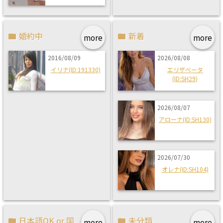
婚約中
新着
more
more
2016/08/09
2026/08/08
イリナ(ID:191330)
エリザベータ
(ID:SH29)
2026/08/07
アローナ(ID:SH130)
2026/07/30
オレナ(ID:SH104)
日本語OK or 国
未分類
more
more