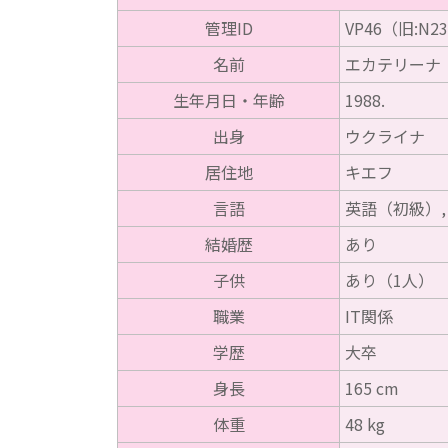
管理ID
VP46（旧:N2
名前
エカテリーナ
生年月日・年齢
1988.
出身
ウクライナ
居住地
キエフ
言語
英語（初級）,
結婚歴
あり
子供
あり（1人）
職業
IT関係
学歴
大卒
身長
165 cm
体重
48 kg