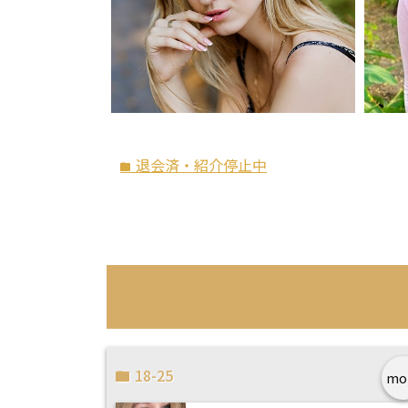
退会済・紹介停止中
folder
18-25
mo