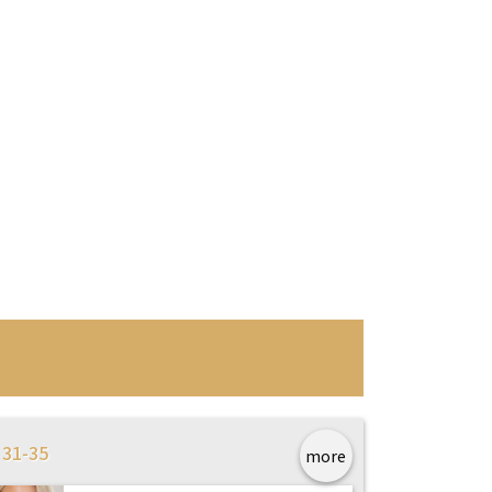
31-35
more