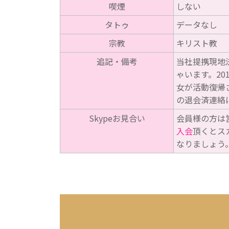
喫煙
しない
タトゥ
データなし
宗教
キリスト教
追記・備考
当社提携現地法
ゃいます。20
女が活動復帰
の退会済連絡
Skypeお見合い
会員様の方は
入会
頂くとス
なりましょう