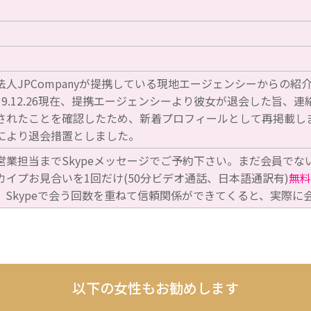
人JPCompanyが提携している現地エージェンシーからの紹介
19.12.26現在、提携エージェンシーより彼女が退会した旨、連絡
されたことを確認したため、新着プロフィールとして再掲載しました
により退会措置としました。
営業担当までSkypeメッセージでご予約下さい。まだ会員でな
カイプお見合いを1回だけ(50分ビデオ通話、日本語通訳有)
無料
。Skypeで会う回数を重ねて信頼関係ができてくると、実際に
以下の女性もお勧めします